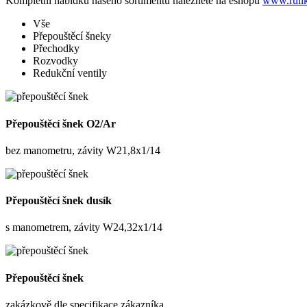
Kompletní nabídku našeho sortimentu naleznete na eshopu
www.rulik
Vše
Přepouštěcí šneky
Přechodky
Rozvodky
Redukční ventily
Přepouštěcí šnek O2/Ar
bez manometru, závity W21,8x1/14
Přepouštěcí šnek dusík
s manometrem, závity W24,32x1/14
Přepouštěcí šnek
zakázkově dle specifikace zákazníka