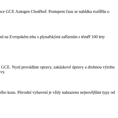
robce GCE Autogen Chotěboř. Postupem času se nabídka rozšířila o
stí na Evropském trhu s plynařskými zařízením s téměř 100 lety
em GCE. Nyní provádíme opravy, zakázkové úpravy a drobnou výrobu
avy.
ového kusu. Původní vybavení je vždy nahrazeno nejnovějšími typy od