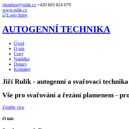
chotebor@rulik.cz
+420 603 824 079
www.rulik.cz
AUTOGENNÍ TECHNIKA
Úvod
O nás
Ceny
Nabídka
Dotazy
Kontakty
Jiří Rulík - autogenní a svařovací technika
Vše pro svařování a řezání plamenem - pro
Zjistěte více
O nás