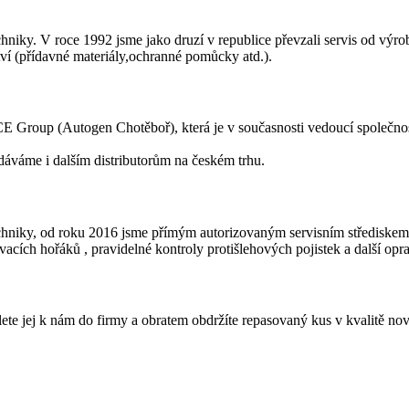
hniky. V roce 1992 jsme jako druzí v republice převzali servis od vý
ství (přídavné materiály,ochranné pomůcky atd.).
GCE Group (Autogen Chotěboř), která je v současnosti vedoucí společno
dáváme i dalším distributorům na českém trhu.
echniky, od roku 2016 jsme přímým autorizovaným servisním středisk
cích hořáků , pravidelné kontroly protišlehových pojistek a další opr
lete jej k nám do firmy a obratem obdržíte repasovaný kus v kvalitě n