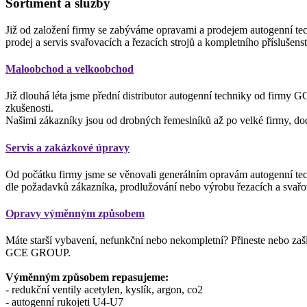
Sortiment a služby
Již od založení firmy se zabýváme opravami a prodejem autogenní tec
prodej a servis svařovacích a řezacích strojů a kompletního příslušen
Maloobchod a velkoobchod
Již dlouhá léta jsme přední distributor autogenní techniky od firmy 
zkušenosti.
Našimi zákazníky jsou od drobných řemeslníků až po velké firmy, do
Servis a zakázkové úpravy
Od počátku firmy jsme se věnovali generálním opravám autogenní t
dle požadavků zákazníka, prodlužování nebo výrobu řezacích a svařova
Opravy výměnným způsobem
Máte starší vybavení, nefunkční nebo nekompletní? Přineste nebo zaš
GCE GROUP.
Výměnným způsobem repasujeme:
- redukční ventily acetylen, kyslík, argon, co2
- autogenní rukojeti U4-U7